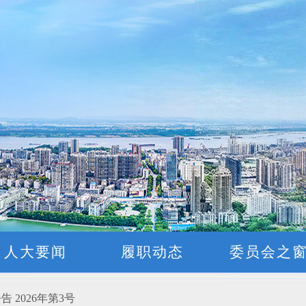
2026年第4号)
2031年）和2027年立法计划建议项目的公告
条例 （草案三审稿）》意见、建议的公告
人大要闻
履职动态
委员会之
”社会意见建议的公告
2026年第3号