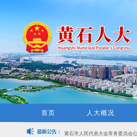
黄石市人民代表大会常务委员会公告(
关于征集立法工作规划（2027年—
关于征求《黄石市停车场建设管理
首页
人大概况
公开征集“扩大内需大力提振消费
黄石市人民代表大会常务委员会公告 