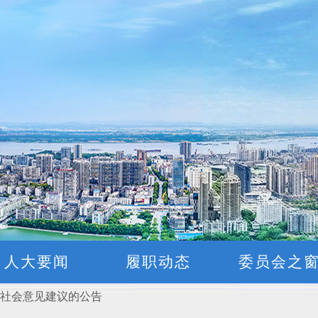
2026年第4号)
2031年）和2027年立法计划建议项目的公告
条例 （草案三审稿）》意见、建议的公告
人大要闻
履职动态
委员会之
”社会意见建议的公告
2026年第3号